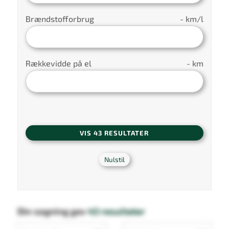
Brændstofforbrug
-
km/l
Rækkevidde på el
-
km
VIS 43 RESULTATER
Nulstil
Din søgning gav
43 resultater