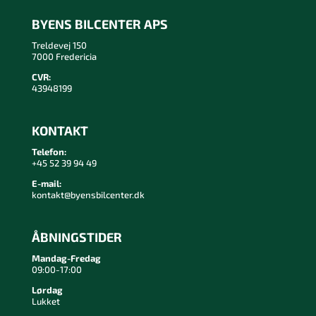
BYENS BILCENTER APS
Treldevej 150
7000 Fredericia
CVR:
43948199
KONTAKT
Telefon:
+45 52 39 94 49
E-mail:
kontakt@byensbilcenter.dk
ÅBNINGSTIDER
Mandag-Fredag
09:00-17:00
Lørdag
Lukket