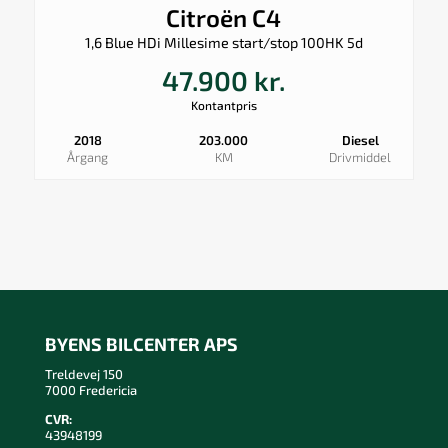
Citroën C4
1,6 Blue HDi Millesime start/stop 100HK 5d
47.900 kr.
Kontantpris
2018
203.000
Diesel
Årgang
KM
Drivmiddel
BYENS BILCENTER APS
Treldevej 150
7000 Fredericia
CVR:
43948199