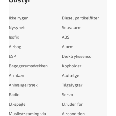
Ikke ryger
Diesel partikelfilter
Nysynet
Selealarm
Isofix
ABS
Airbag
Alarm
ESP
Dæktrykssensor
Bagagerumsdækken
Kopholder
Armlæn
Alufælge
Anhængertræk
Tågelygter
Radio
Servo
El-spejle
Elruder for
Musikstreaming via
Aircondition