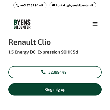
+45 52 39 94 49
kontakt@byensbilcenter.dk
<
Tilbage til søgeresultat
Renault Clio
1,5 Energy DCI Expression 90HK 5d
52399449
Ring mig op