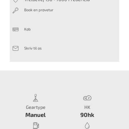
Book en prøvetur
Køb
Skriv til os
Geartype
HK
Manuel
90hk