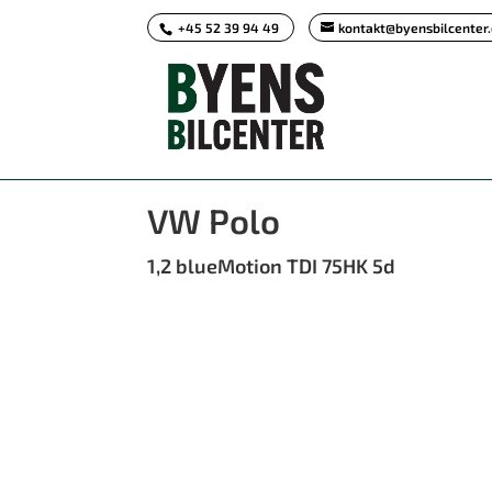
+45 52 39 94 49
kontakt@byensbilcenter
<
Tilbage til søgeresultat
VW Polo
1,2 blueMotion TDI 75HK 5d