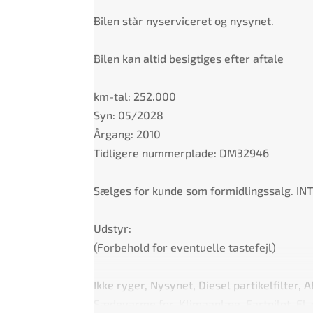
Bilen står nyserviceret og nysynet.
Bilen kan altid besigtiges efter aftale
km-tal: 252.000
Syn: 05/2028
Årgang: 2010
Tidligere nummerplade: DM32946
Sælges for kunde som formidlingssalg. 
Udstyr:
(Forbehold for eventuelle tastefejl)
Ikke ryger, Nysynet, Diesel partikelfilter,
Sædevarme for, Klimaanlæg, Fartpilot, El-s