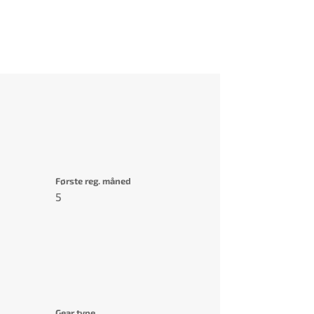
Første reg. måned
5
Gear type