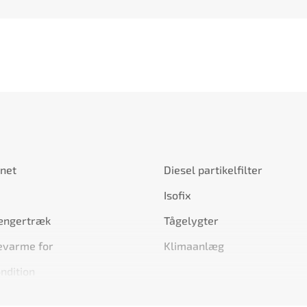
net
Diesel partikelfilter
Isofix
ngertræk
Tågelygter
varme for
Klimaanlæg
ndition