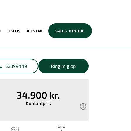
T
OM OS
KONTAKT
SÆLG DIN BIL
52399449
Ring mig op
34.900 kr.
Kontantpris