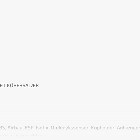
INTET KØBERSALÆR
 ABS, Airbag, ESP, Isofix, Dæktrykssensor, Kopholder, Anhænge
pejle, Aircondition