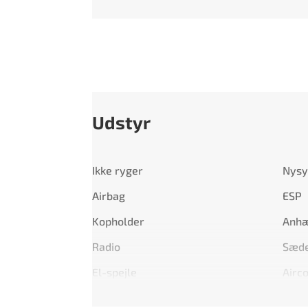
Udstyr
Ikke ryger
Nysy
Airbag
ESP
Kopholder
Anhæ
Radio
Sæde
El-spejle
Airco